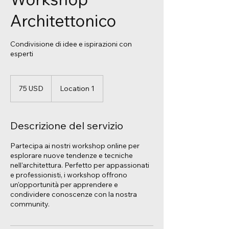
Architettonico
Condivisione di idee e ispirazioni con
esperti
75
dollari
75 USD
Location 1
statunitensi
Descrizione del servizio
Partecipa ai nostri workshop online per
esplorare nuove tendenze e tecniche
nell'architettura. Perfetto per appassionati
e professionisti, i workshop offrono
un'opportunità per apprendere e
condividere conoscenze con la nostra
community.