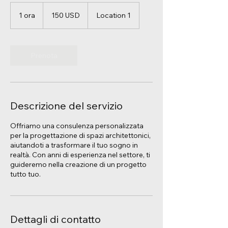
150
dollari
1 ora
1
150 USD
Location 1
statunitensi
o
r
Prenota
Descrizione del servizio
Offriamo una consulenza personalizzata
per la progettazione di spazi architettonici,
aiutandoti a trasformare il tuo sogno in
realtà. Con anni di esperienza nel settore, ti
guideremo nella creazione di un progetto
tutto tuo.
Dettagli di contatto