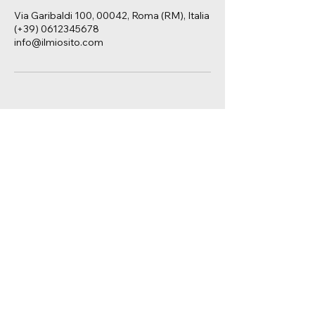
Via Garibaldi 100, 00042, Roma (RM), Italia
(+39) 0612345678
info@ilmiosito.com
(+39)
375 6162716
studiomassera@gmail.com
Vicolo Duomo 2, Monza MB
Informativa sulla privacy