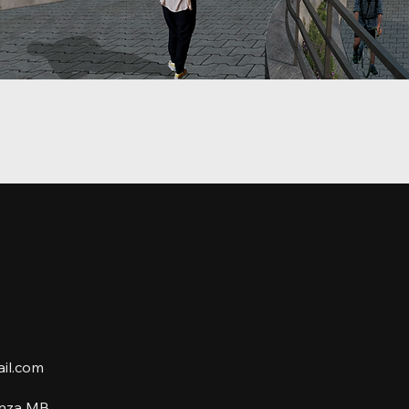
il.com
onza MB