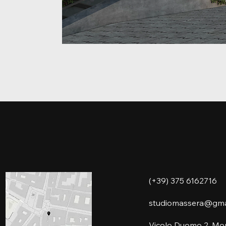
(+39) 375 6162716
studiomassera@gma
Vicolo Duomo 2, M