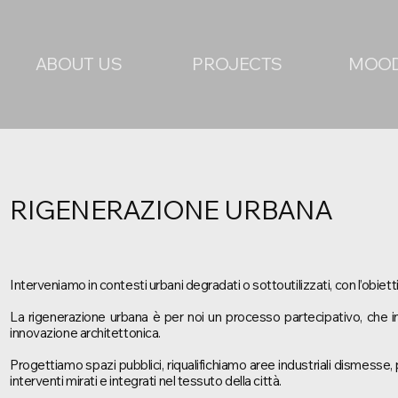
ABOUT US
PROJECTS
MOO
RIGENERAZIONE URBANA
Interveniamo in contesti urbani degradati o sottoutilizzati, con l’obiettiv
La rigenerazione urbana è per noi un processo partecipativo, che in
innovazione architettonica.
Progettiamo spazi pubblici, riqualifichiamo aree industriali dismesse
interventi mirati e integrati nel tessuto della città.