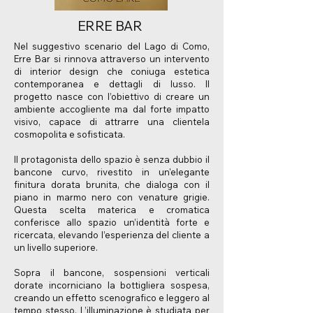
ERRE BAR
Nel suggestivo scenario del Lago di Como,
Erre Bar si rinnova attraverso un intervento
di interior design che coniuga estetica
contemporanea e dettagli di lusso. Il
progetto nasce con l’obiettivo di creare un
ambiente accogliente ma dal forte impatto
visivo, capace di attrarre una clientela
cosmopolita e sofisticata.
Il protagonista dello spazio è senza dubbio il
bancone curvo, rivestito in un'elegante
finitura dorata brunita, che dialoga con il
piano in marmo nero con venature grigie.
Questa scelta materica e cromatica
conferisce allo spazio un’identità forte e
ricercata, elevando l’esperienza del cliente a
un livello superiore.
Sopra il bancone, sospensioni verticali
dorate incorniciano la bottigliera sospesa,
creando un effetto scenografico e leggero al
tempo stesso. L’illuminazione è studiata per